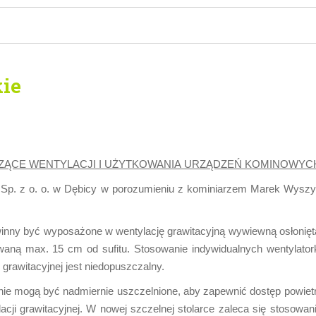
kie
ZĄCE WENTYLACJI I UŻYTKOWANIA
URZĄDZEŃ KOMINOWYCH
Sp. z o. o. w Dębicy w porozumieniu z kominiarzem Marek Wyszy
powinny być wyposażone w wentylację grawitacyjną wywiewną osłonięt
tuowaną max. 15 cm od sufitu. Stosowanie indywidualnych wentyla
rawitacyjnej jest niedopuszczalny.
nie mogą być nadmiernie uszczelnione, aby zapewnić dostęp powiet
cji grawitacyjnej. W nowej szczelnej stolarce zaleca się stosow