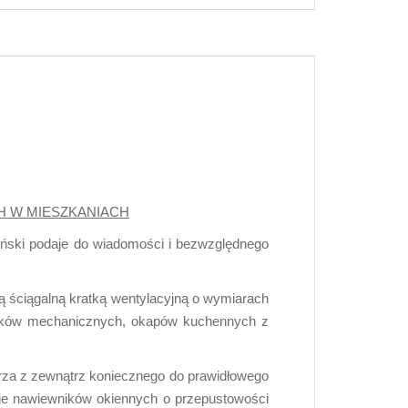
 W MIESZKANIACH
ński podaje do wiadomości i bezwzględnego
ą ściągalną kratką wentylacyjną o wymiarach
torków mechanicznych, okapów kuchennych z
rza z zewnątrz koniecznego do prawidłowego
anie nawiewników okiennych o przepustowości