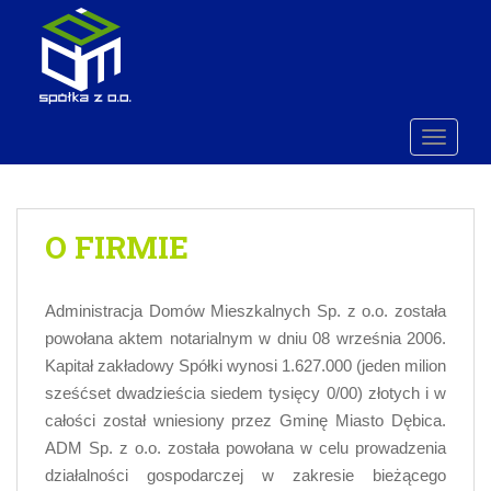
S
k
Open toolbar
i
p
t
o
TOGGLE
m
a
i
O FIRMIE
n
c
o
Administracja Domów Mieszkalnych Sp. z o.o. została
n
t
powołana aktem notarialnym w dniu 08 września 2006.
e
Kapitał zakładowy Spółki wynosi 1.627.000 (jeden milion
n
sześćset dwadzieścia siedem tysięcy 0/00) złotych i w
t
całości został wniesiony przez Gminę Miasto Dębica.
ADM Sp. z o.o. została powołana w celu prowadzenia
działalności gospodarczej w zakresie bieżącego