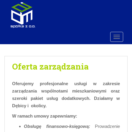
S
k
Open toolbar
i
p
t
o
TOGGLE
m
a
i
Oferta zarządzania
n
c
o
Oferujemy profesjonalne usługi w zakresie
n
t
zarządzania wspólnotami mieszkaniowymi oraz
e
szeroki pakiet usług dodatkowych. Działamy w
n
Dębicy i okolicy.
t
W ramach umowy zapewniamy:
Obsługę finansowo-księgową:
Prowadzenie