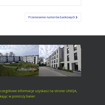
Przeniesienie numerów bankowych
zczegółowe informacje uzyskasz na stronie UNIQA,
ikając w poniższy baner.