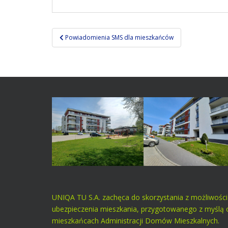
Nawigacja
Powiadomienia SMS dla mieszkańców
wpisu
UNIQA TU S.A. zachęca do skorzystania z możliwości
ubezpieczenia mieszkania, przygotowanego z myślą 
mieszkańcach Administracji Domów Mieszkalnych.