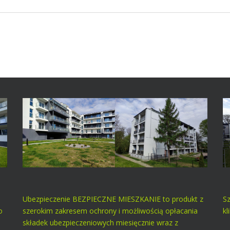
Ubezpieczenie BEZPIECZNE MIESZKANIE to produkt z
S
o
szerokim zakresem ochrony i możliwością opłacania
kl
składek ubezpieczeniowych miesięcznie wraz z